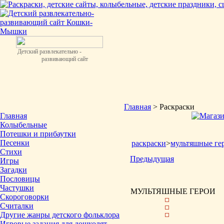
Детский развлекательно -
развивающий сайт
Главная
> Раскраски
Главная
Колыбельные
Потешки и прибаутки
Песенки
раскраски
>
мультяшные ге
Стихи
Предыдущая
Игры
Загадки
Пословицы
Частушки
МУЛЬТЯШНЫЕ ГЕРОИ
Скороговорки
Считалки
Другие жанры детского фольклора
Игровые задания для дошколят