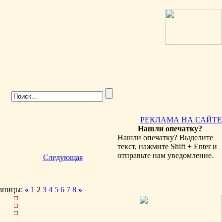
РЕКЛАМА НА САЙТЕ
Нашли опечатку?
Нашли опечатку? Выделите
текст, нажмите Shift + Enter и
отправьте нам уведомление.
Следующая
аницы:
«
1
2
3
4
5
6
7
8
»