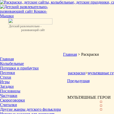
Детский развлекательно -
развивающий сайт
Главная
> Раскраски
Главная
Колыбельные
Потешки и прибаутки
Песенки
раскраски
>
мультяшные ге
Стихи
Предыдущая
Игры
Загадки
Пословицы
Частушки
МУЛЬТЯШНЫЕ ГЕРОИ
Скороговорки
Считалки
Другие жанры детского фольклора
Игровые задания для дошколят