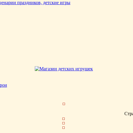
рои
Стр