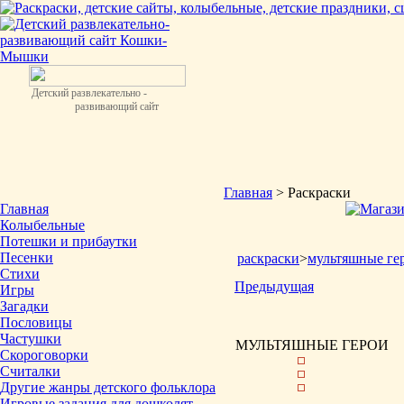
Детский развлекательно -
развивающий сайт
Главная
> Раскраски
Главная
Колыбельные
Потешки и прибаутки
Песенки
раскраски
>
мультяшные ге
Стихи
Предыдущая
Игры
Загадки
Пословицы
Частушки
МУЛЬТЯШНЫЕ ГЕРОИ
Скороговорки
Считалки
Другие жанры детского фольклора
Игровые задания для дошколят