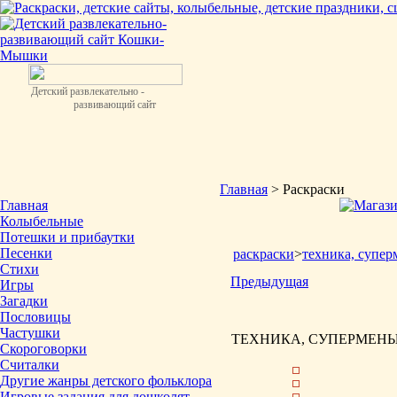
Детский развлекательно -
развивающий сайт
Главная
> Раскраски
Главная
Колыбельные
Потешки и прибаутки
Песенки
раскраски
>
техника, супер
Стихи
Предыдущая
Игры
Загадки
Пословицы
Частушки
ТЕХНИКА, СУПЕРМЕНЫ 
Скороговорки
Считалки
Другие жанры детского фольклора
Игровые задания для дошколят