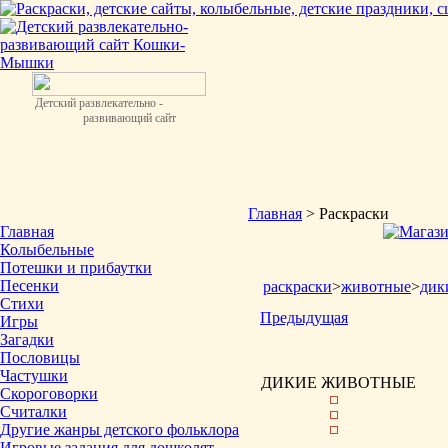
Детский развлекательно -
развивающий сайт
Главная
> Раскраски
Главная
Колыбельные
Потешки и прибаутки
Песенки
раскраски
>
животные
>
дик
Стихи
Предыдущая
Игры
Загадки
Пословицы
Частушки
ДИКИЕ ЖИВОТНЫЕ
Скороговорки
Считалки
Другие жанры детского фольклора
Игровые задания для дошколят