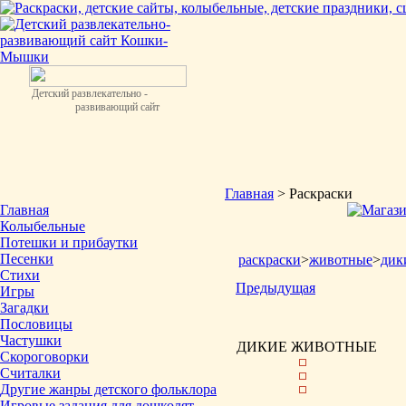
Детский развлекательно -
развивающий сайт
Главная
> Раскраски
Главная
Колыбельные
Потешки и прибаутки
Песенки
раскраски
>
животные
>
дик
Стихи
Предыдущая
Игры
Загадки
Пословицы
Частушки
ДИКИЕ ЖИВОТНЫЕ
Скороговорки
Считалки
Другие жанры детского фольклора
Игровые задания для дошколят