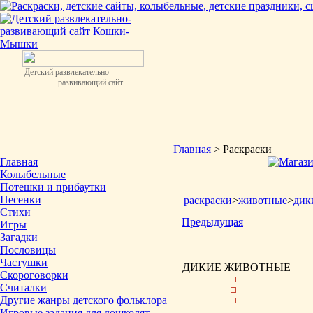
Детский развлекательно -
развивающий сайт
Главная
> Раскраски
Главная
Колыбельные
Потешки и прибаутки
Песенки
раскраски
>
животные
>
дик
Стихи
Предыдущая
Игры
Загадки
Пословицы
Частушки
ДИКИЕ ЖИВОТНЫЕ
Скороговорки
Считалки
Другие жанры детского фольклора
Игровые задания для дошколят