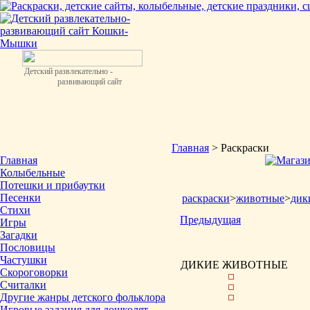
Детский развлекательно -
развивающий сайт
Главная
> Раскраски
Главная
Колыбельные
Потешки и прибаутки
Песенки
раскраски
>
животные
>
дик
Стихи
Предыдущая
Игры
Загадки
Пословицы
Частушки
ДИКИЕ ЖИВОТНЫЕ
Скороговорки
Считалки
Другие жанры детского фольклора
Игровые задания для дошколят