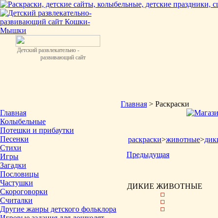
Детский развлекательно -
развивающий сайт
Главная
> Раскраски
Главная
Колыбельные
Потешки и прибаутки
Песенки
раскраски
>
животные
>
дик
Стихи
Предыдущая
Игры
Загадки
Пословицы
Частушки
ДИКИЕ ЖИВОТНЫЕ
Скороговорки
Считалки
Другие жанры детского фольклора
Игровые задания для дошколят