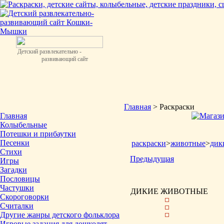
Детский развлекательно -
развивающий сайт
Главная
> Раскраски
Главная
Колыбельные
Потешки и прибаутки
Песенки
раскраски
>
животные
>
дик
Стихи
Предыдущая
Игры
Загадки
Пословицы
Частушки
ДИКИЕ ЖИВОТНЫЕ
Скороговорки
Считалки
Другие жанры детского фольклора
Игровые задания для дошколят