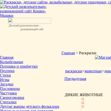
Детский развлекательно -
развивающий сайт
Главная
> Раскраски
Главная
Колыбельные
Потешки и прибаутки
Песенки
раскраски
>
животные
>
дик
Стихи
Предыдущая
Игры
Загадки
Пословицы
Частушки
ДИКИЕ ЖИВОТНЫЕ
Скороговорки
Считалки
Другие жанры детского фольклора
Игровые задания для дошколят