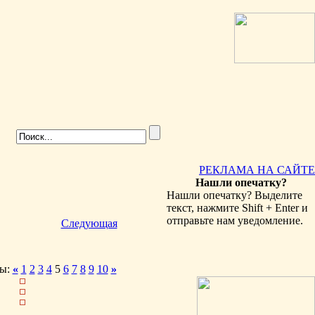
РЕКЛАМА НА САЙТЕ
Нашли опечатку?
Нашли опечатку? Выделите
текст, нажмите Shift + Enter и
отправьте нам уведомление.
Следующая
ы:
«
1
2
3
4
5
6
7
8
9
10
»