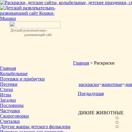
Детский развлекательно -
развивающий сайт
Главная
> Раскраски
Главная
Колыбельные
Потешки и прибаутки
Песенки
раскраски
>
животные
>
ди
Стихи
Предыдущая
Игры
Загадки
Пословицы
Частушки
ДИКИЕ ЖИВОТНЫЕ
Скороговорки
Считалки
Другие жанры детского фольклора
Игровые задания для дошколят