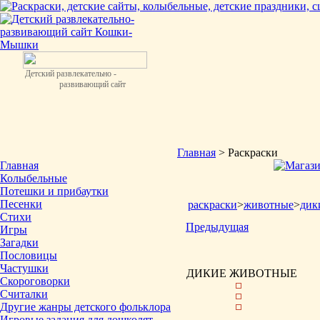
Детский развлекательно -
развивающий сайт
Главная
> Раскраски
Главная
Колыбельные
Потешки и прибаутки
Песенки
раскраски
>
животные
>
дик
Стихи
Предыдущая
Игры
Загадки
Пословицы
Частушки
ДИКИЕ ЖИВОТНЫЕ
Скороговорки
Считалки
Другие жанры детского фольклора
Игровые задания для дошколят