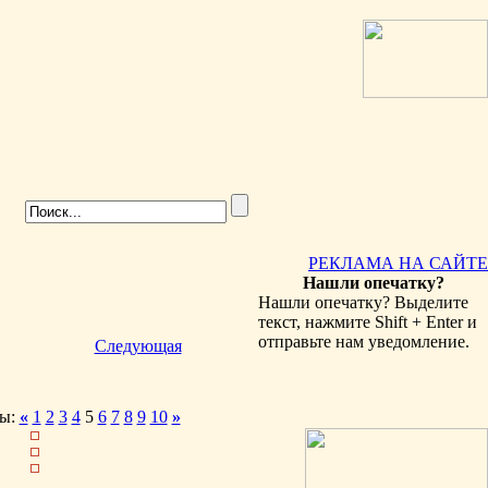
РЕКЛАМА НА САЙТЕ
Нашли опечатку?
Нашли опечатку? Выделите
текст, нажмите Shift + Enter и
отправьте нам уведомление.
Следующая
ы:
«
1
2
3
4
5
6
7
8
9
10
»