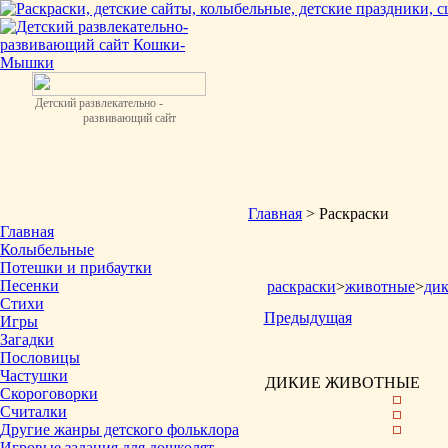
Детский развлекательно -
развивающий сайт
Главная
> Раскраски
Главная
Колыбельные
Потешки и прибаутки
Песенки
раскраски
>
животные
>
ди
Стихи
Предыдущая
Игры
Загадки
Пословицы
Частушки
ДИКИЕ ЖИВОТНЫЕ
Скороговорки
Считалки
Другие жанры детского фольклора
Игровые задания для дошколят