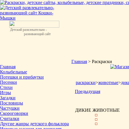
Детский развлекательно -
развивающий сайт
Главная
> Раскраски
Главная
Колыбельные
Потешки и прибаутки
Песенки
раскраски
>
животные
>
дик
Стихи
Предыдущая
Игры
Загадки
Пословицы
Частушки
ДИКИЕ ЖИВОТНЫЕ
Скороговорки
Считалки
Другие жанры детского фольклора
Игровые задания для дошколят