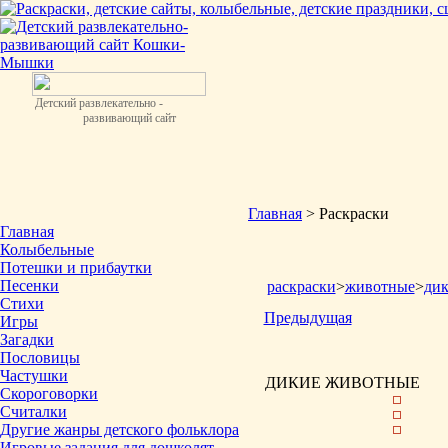
Детский развлекательно -
развивающий сайт
Главная
> Раскраски
Главная
Колыбельные
Потешки и прибаутки
Песенки
раскраски
>
животные
>
ди
Стихи
Предыдущая
Игры
Загадки
Пословицы
Частушки
ДИКИЕ ЖИВОТНЫЕ
Скороговорки
Считалки
Другие жанры детского фольклора
Игровые задания для дошколят