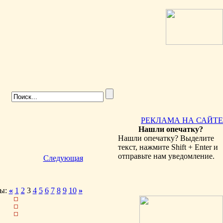
РЕКЛАМА НА САЙТЕ
Нашли опечатку?
Нашли опечатку? Выделите
текст, нажмите Shift + Enter и
отправьте нам уведомление.
Следующая
ы:
«
1
2
3
4
5
6
7
8
9
10
»