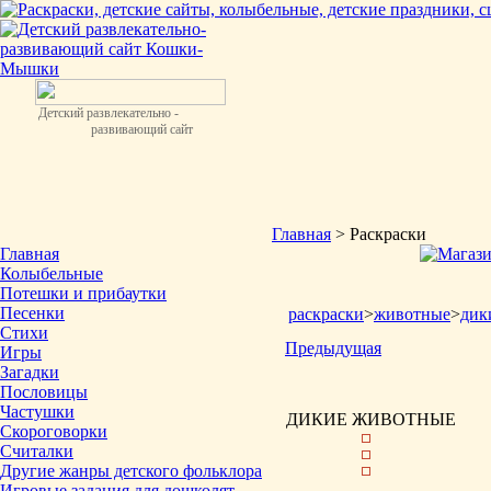
Детский развлекательно -
развивающий сайт
Главная
> Раскраски
Главная
Колыбельные
Потешки и прибаутки
Песенки
раскраски
>
животные
>
дик
Стихи
Предыдущая
Игры
Загадки
Пословицы
Частушки
ДИКИЕ ЖИВОТНЫЕ
Скороговорки
Считалки
Другие жанры детского фольклора
Игровые задания для дошколят