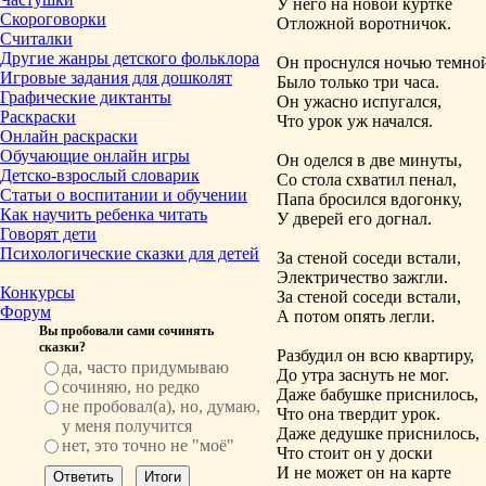
У него на новой куртке
Скороговорки
Отложной воротничок.
Считалки
Другие жанры детского фольклора
Он проснулся ночью темно
Игровые задания для дошколят
Было только три часа.
Графические диктанты
Он ужасно испугался,
Раскраски
Что урок уж начался.
Онлайн раскраски
Обучающие онлайн игры
Он оделся в две минуты,
Детско-взрослый словарик
Со стола схватил пенал,
Статьи о воспитании и обучении
Папа бросился вдогонку,
Как научить ребенка читать
У дверей его догнал.
Говорят дети
Психологические сказки для детей
За стеной соседи встали,
Электричество зажгли.
Конкурсы
За стеной соседи встали,
Форум
А потом опять легли.
Вы пробовали сами сочинять
сказки?
Разбудил он всю квартиру,
да, часто придумываю
До утра заснуть не мог.
сочиняю, но редко
Даже бабушке приснилось,
не пробовал(а), но, думаю,
Что она твердит урок.
у меня получится
Даже дедушке приснилось,
нет, это точно не "моё"
Что стоит он у доски
И не может он на карте